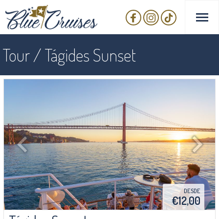
Tour / Tágides Sunset
Anterior
Seguint
DESDE
€12,00