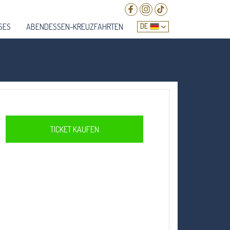
SES
ABENDESSEN-KREUZFAHRTEN
DE
PT
EN
FR
TICKET KAUFEN